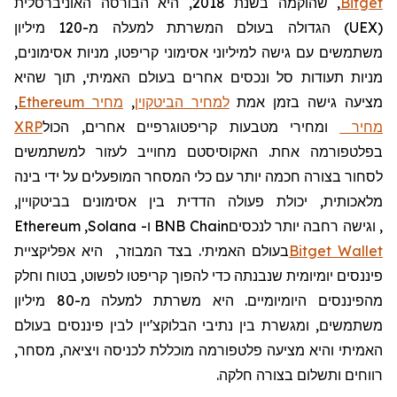
Bitget
,
שהוקמה
בשנת 2018, היא הבורסה האוניברסלית
(
UEX
)
הגדולה בעולם
המשרתת למעלה מ-120
מיליון
משתמשים
עם גישה למיליוני אסימוני קריפטו, מניות אסימונים,
מניות תעודות סל ונכסים אחרים בעולם האמיתי, תוך שהיא
מציעה גישה בזמן אמת
למחיר הביטקוין
,
מחיר
Ethereum
,
מחיר
ומחירי מטבעות קריפטוגרפיים אחרים, הכול
XRP
בפלטפורמה אחת. האקוסיסטם מחוייב לעזור למשתמשים
לסחור בצורה חכמה יותר עם כלי המסחר המופעלים על ידי בינה
מלאכותית, יכולת פעולה הדדית בין אסימונים בביטקויין,
, וגישה רחבה יותר לנכסים
BNB Chain
ו-
Solana
,
Ethereum
Wallet
Bitget
בעולם האמיתי. בצד המבוזר,
היא אפליקציית
פיננסים יומיומית שנבנתה כדי להפוך קריפטו לפשוט, בטוח וחלק
מהפיננסים היומיומיים. היא
משרתת
למעלה
מ
-80
מיליון
משתמשים
,
ומגשרת
בין
נתיבי
הבלוקצ
'
יין
לבין
פיננסים
בעולם
האמיתי
והיא
מצי
עה
פלטפורמה
מוכללת
לכניסה
ויציאה
,
מסחר
,
רווחים
ותשלום
בצורה
חלקה
.