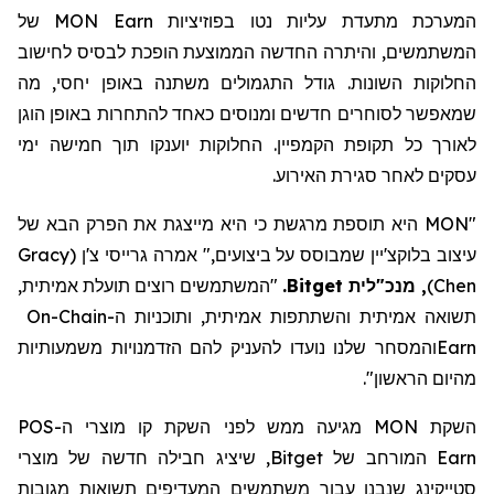
המערכת מתעדת עליות נטו בפוזיציות
MON Earn
של
המשתמשים, והיתרה החדשה הממוצעת הופכת לבסיס לחישוב
החלוקות השונות. גודל התגמולים משתנה באופן יחסי, מה
שמאפשר לסוחרים חדשים ומנוסים כאחד להתחרות באופן הוגן
לאורך כל תקופת הקמפיין. החלוקות יוענקו תוך חמישה ימי
עסקים לאחר סגירת האירוע.
"MON היא תוספת מרגשת כי היא מייצגת את הפרק הבא של
עיצוב בלוקצ'יין שמבוסס על ביצועים," אמרה גרייסי צ'ן
(
Gracy
Chen
)
,
מנכ"לית Bitget
.
"המשתמשים רוצים תועלת אמיתית,
תשואה אמיתית והשתתפות אמיתית, ותוכניות ה-
On-Chain
Earn
והמסחר שלנו נועדו להעניק להם הזדמנויות משמעותיות
מהיום הראשון
".
השקת
MON
מגיעה ממש לפני השקת קו מוצרי ה-
POS
Earn
המורחב של
Bitget
, שיציג חבילה חדשה של מוצרי
סטייקינג
שנבנו עבור משתמשים המעדיפים תשואות מגובות