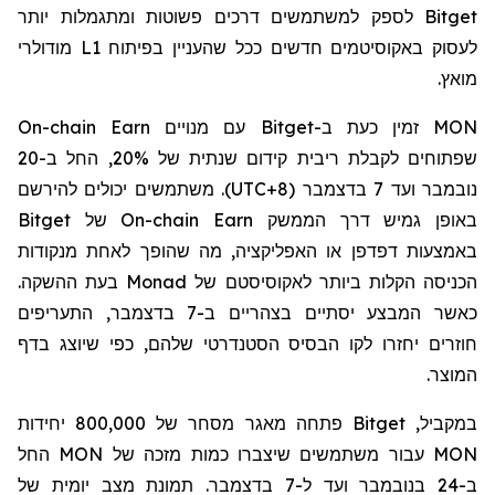
Bitget
לספק למשתמשים דרכים פשוטות ומתגמלות יותר
לעסוק באקוסיטמים חדשים ככל שהעניין בפיתוח
L1
מודולרי
מואץ.
MON
זמין כעת ב-
Bitget
עם מנויים
On-chain Earn
שפתוחים לקבלת ריבית קידום שנתית של 20%, החל ב-20
נובמבר ועד 7 בדצמבר (
UTC+8
). משתמשים יכולים להירשם
באופן גמיש דרך הממשק
On-chain Earn
של
Bitget
באמצעות דפדפן או האפליקציה, מה שהופך לאחת מנקודות
הכניסה הקלות ביותר לאקוסיסטם של
Monad
בעת ההשקה.
כאשר המבצע יסתיים בצהריים ב-7 בדצמבר, התעריפים
חוזרים יחזרו לקו הבסיס הסטנדרטי שלהם, כפי שיוצג בדף
המוצר.
במקביל,
Bitget
פתחה מאגר מסחר של 800,000 יחידות
MON
עבור משתמשים שיצברו כמות מזכה של
MON
החל
ב-24 בנובמבר ועד ל-7 בדצמבר. תמונת מצב יומית של