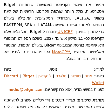
Bitget מניעה את אימוץ הקריפטו באמצעות שותפויות
אסטרטגיות, כולל היותה שותפת הקריפטו הרשמית של ליגת
הכדורגל המקצוענית המובילה בעולם, LALIGA, בשווקי
EASTERN, SEA ו- LATAM. בהתאם לאסטרטגיית ההשפעה
כדי לתמוך בחינוך
UNICEF
הגלובלית שלה, Bitget חברה ל-
לקריפטו לכ- 1.1 מיליון איש עד 2027. בעולם הספורט המוטורי
בעולם הספורט המוטורי, Bitget היא שותפת בורסת המטבעות
, מאליפויות המרוצים
MotoGP™
הקריפטוגרפים הבלעדית של
המרתקות ביותר בעולם.
למידע נוסף, בקרו
באתר:
אתר
|
טוויטר
|
טלגרם
|
לינקדאין
|
Bitget
|
Discord
Wallet
לפניות
בנושא מדיה, אנא צרו קשר
עם:
media@bitget.com
אזהרת סיכונים
: מחירי הנכסים הדיגיטליים עשויים להשתנות
ולחוות תנודתיות מחירים. השקיעו רק את מה שאתם יכולים