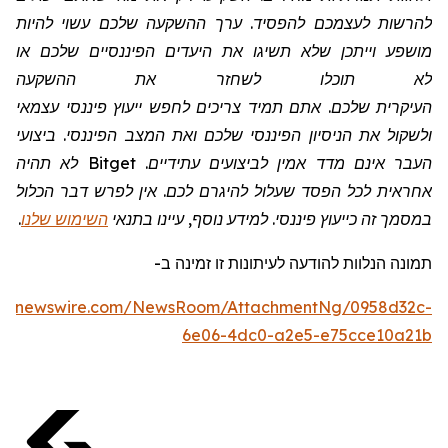
להרשות לעצמכם להפסיד. ערך ההשקעה שלכם עשוי להיות
מושפע וייתכן שלא תשיגו את היעדים הפיננסיים שלכם או
לא תוכלו לשחזר את ההשקעה
העיקרית שלכם. אתם תמיד צריכים לחפש ייעוץ פיננסי עצמאי
ולשקול את הניסיון הפיננסי שלכם ואת המצב הפיננסי. ביצועי
העבר אינם מדד אמין לביצועים עתידיים.
Bitget
לא תהיה
אחראית לכל הפסד שעלול להיגרם לכם. אין לפרש דבר הכלול
במסמך זה כייעוץ פיננסי. למידע נוסף, עיינו בתנאי
השימוש שלנו
.
תמונה
הנלוות
להודעה לעיתונות זו
זמינה
ב
-
obenewswire.com/NewsRoom/AttachmentNg/0958d32c-
6e06-4dc0-a2e5-e75cce10a21b