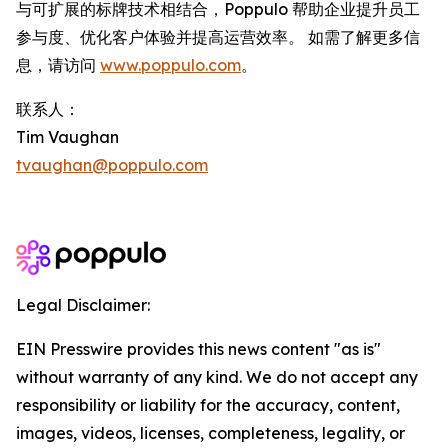
与可扩展的标牌技术相结合，Poppulo 帮助企业提升员工
参与度、优化客户体验并提高运营效率。 如需了解更多信
息，请访问
www.poppulo.com
。
联系人：
Tim Vaughan
tvaughan@poppulo.com
Legal Disclaimer:
EIN Presswire provides this news content "as is"
without warranty of any kind. We do not accept any
responsibility or liability for the accuracy, content,
images, videos, licenses, completeness, legality, or